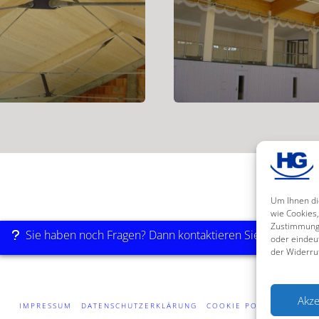
Um Ihnen di
wie Cookies
Zustimmung 
Sie haben noch Fragen? Dann kontaktieren Sie uns jetzt!
oder eindeu
der Widerru
Akze
IMPRESSUM
DATENSCHUTZERKLÄRUNG
COOKIE POLICY (EU)